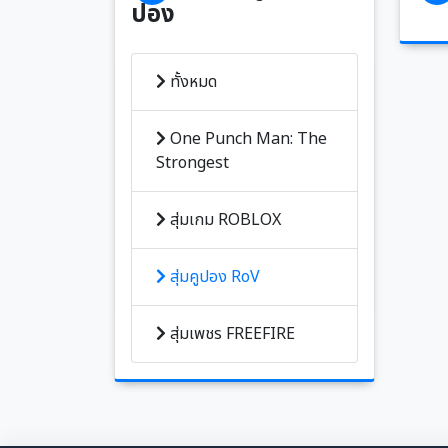
ปอง
ทั้งหมด
One Punch Man: The
Strongest
สุ่มเกม ROBLOX
สุ่มคูปอง RoV
สุ่มเพชร FREEFIRE