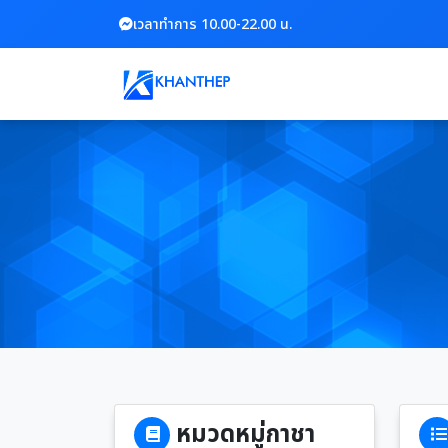
เวลาทำการ 10.00-22.00 น.
หมวดหมู่กาชา