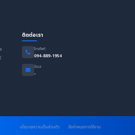
ติดต่อเรา
อล
โทรศัพท์
094-889-1954
์
อีเมล
-
นโยบายความเป็นส่วนตัว
|
ข้อกำหนดการใช้งาน