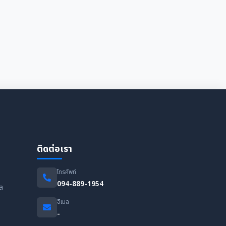
ติดต่อเรา
โทรศัพท์
094-889-1954
อล
อีเมล
-