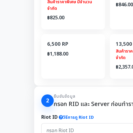
สินค้าราคาพิเศษ มีจำนวน
฿846.00
จำกัด
฿825.00
6,500 RP
13,500
สินค้ารา
฿1,188.00
จำกัด
฿2,357.
ยืนยันข้อมูล
2
กรอก RID และ Server ก่อนทำร
Riot ID
วิธีการดู Riot ID