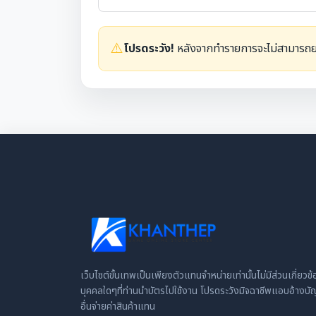
⚠️
โปรดระวัง!
หลังจากทำรายการจะไม่สามารถยก
เว็บไซต์ขั้นเทพเป็นเพียงตัวแทนจำหน่ายเท่านั้นไม่มีส่วนเกี่ยว
บุคคลใดๆที่ท่านนำบัตรไปใช้งาน โปรดระวังมิจฉาชีพแอบอ้างบัญช
อื่นจ่ายค่าสินค้าแทน