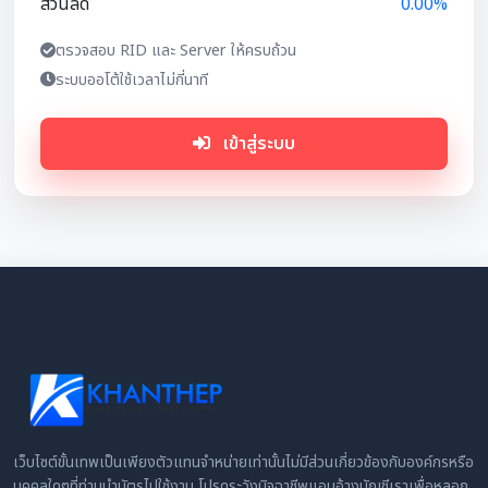
ส่วนลด
0.00%
ตรวจสอบ RID และ Server ให้ครบถ้วน
ระบบออโต้ใช้เวลาไม่กี่นาที
เข้าสู่ระบบ
เว็บไซต์ขั้นเทพเป็นเพียงตัวแทนจำหน่ายเท่านั้นไม่มีส่วนเกี่ยวข้องกับองค์กรหรือ
บุคคลใดๆที่ท่านนำบัตรไปใช้งาน โปรดระวังมิจฉาชีพแอบอ้างบัญชีเราเพื่อหลอก