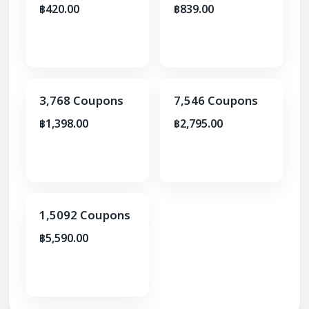
฿420.00
฿839.00
3,768 Coupons
7,546 Coupons
฿1,398.00
฿2,795.00
1,5092 Coupons
฿5,590.00