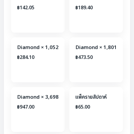
฿142.05
฿189.40
Diamond × 1,052
Diamond × 1,801
฿284.10
฿473.50
Diamond × 3,698
แพ็ครายสัปดาห์
฿947.00
฿65.00