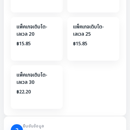
แพ็คเกจเติบโต-
แพ็คเกจเติบโต-
เลเวล 20
เลเวล 25
฿15.85
฿15.85
แพ็คเกจเติบโต-
เลเวล 30
฿22.20
ยืนยันข้อมูล