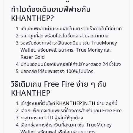
ทำไมต้องเติมเกมฟีฟายกับ
KHANTHEP?
เติมเกมฟีฟายผ่านระบบอัตโนมัติ รวดเร็วภายในไม่กี่นาที
ราคาถูกที่สุด พร้อมโปรโมชั่นและส่วนลดมากมาย
รองรับช่องทางชำระเงินยอดนิยม เช่น TrueMoney
Wallet, พร้อมเพย์, ธนาคาร, True Money และ
Razer Gold
มีทีมแอดมินมืออาชีพคอยให้คำปรึกษาตลอด 24 ชั่วโมง
ปลอดภัย ได้รับเพชรจริง 100% ไม่มีโกง
วิธีเติมเกม Free Fire ง่าย ๆ กับ
KHANTHEP
เข้าสู่ระบบที่เว็บไซต์
KHANTHEP.IN.TH
ผ่าน ลิงก์นี้
เลือกแพ็กเกจเติมเพชรที่ต้องการสำหรับเกม Free Fire
กรุณากรอก UID ผู้เล่นให้ถูกต้อง
เลือกช่องทางชำระเงินที่สะดวก เช่น TrueMoney
Wallet, พร้อมเพย์ หรือโอนผ่านธนาคาร