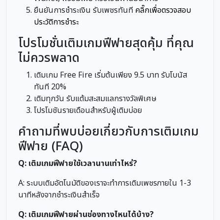
ยืนยันการชำระเงิน รับเพชรทันที
คลิ๊กเพื่อตรวจสอบ
ประวัติการชำระ
โปรโมชั่นเติมเกมฟีฟายสุดคุ้ม ที่คุณ
ไม่ควรพลาด
เติมเกม Free Fire เริ่มต้นเพียง 9.5 บาท รับโบนัส
ทันที 20%
เติมทุกวัน รับแต้มสะสมแลกรางวัลพิเศษ
โปรโมชันรายเดือนสำหรับผู้เติมบ่อย
คำถามที่พบบ่อยเกี่ยวกับการเติมเกม
ฟีฟาย (FAQ)
Q: เติมเกมฟีฟายใช้เวลานานเท่าไหร่?
A: ระบบเติมอัตโนมัติของเราจะทำการเติมเพชรภายใน 1-3
นาทีหลังจากชำระเงินสำเร็จ
Q: เติมเกมฟีฟายผ่านช่องทางไหนได้บ้าง?