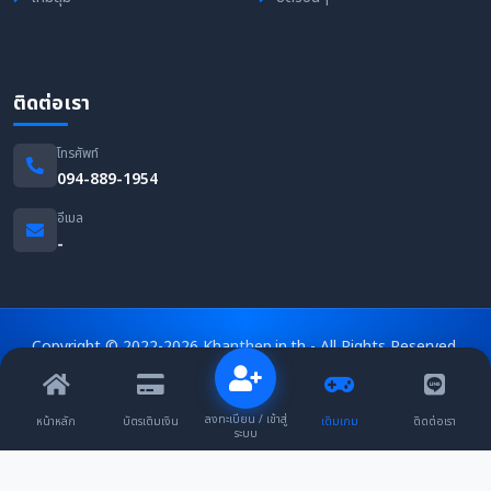
ติดต่อเรา
โทรศัพท์
094-889-1954
อีเมล
-
Copyright © 2022-2026 Khanthep.in.th - All Rights Reserved.
นโยบายความเป็นส่วนตัว
|
ข้อกำหนดการใช้งาน
ลงทะเบียน / เข้าสู่
หน้าหลัก
บัตรเติมเงิน
เติมเกม
ติดต่อเรา
ระบบ